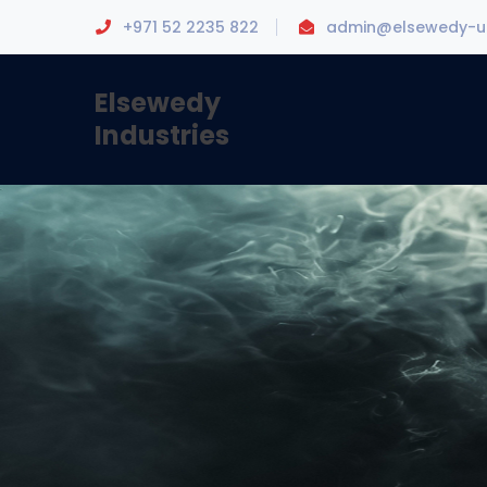
+971 52 2235 822
admin@elsewedy-u
Elsewedy
Industries