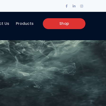
Facebook
LinkedIn
Instagram
Profile
Profile
Profile
ct Us
Products
Shop