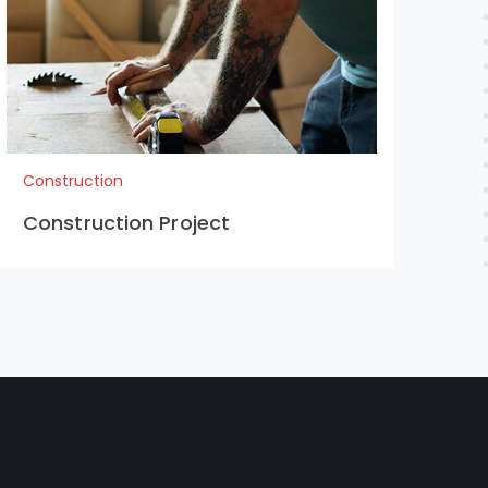
Construction
Con
Construction Project
Co