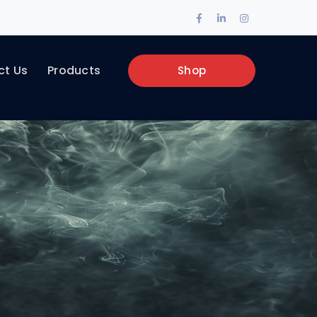
Facebook
LinkedIn
Instagram
Profile
Profile
Profile
ct Us
Products
Shop