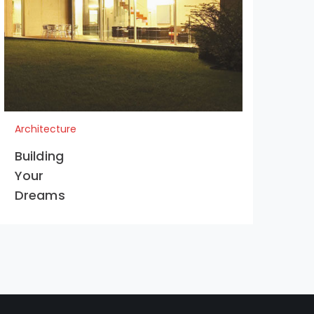
Architecture
Arc
Building
Pro
Your
Te
Dreams
Pa