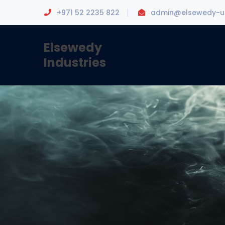
+971 52 2235 822
admin@elsewedy-u
Elsewedy
Industries